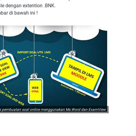
le dengan extention .BNK.
bar di bawah ini !
s pembuatan soal online menggunakan Ms.Word dan ExamView