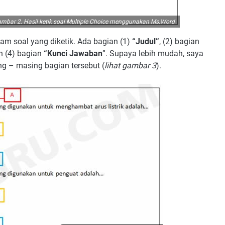
mbar 2. Hasil ketik soal Multiple Choice menggunakan Ms.Word
m soal yang diketik. Ada bagian (1)
“Judul”
, (2) bagian
 (4) bagian
“Kunci Jawaban
”. Supaya lebih mudah, saya
 – masing bagian tersebut (
lihat gambar 3
).