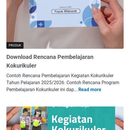
t
m
P
u
r
l
o
a
m
T
p
A
t
T
PRODUK
A
Download Rencana Pembelajaran
I
d
Kokurikuler
e
Contoh Rencana Pembelajaran Kegiatan Kokurikuler
n
Tahun Pelajaran 2025/2026. Contoh Rencana Program
g
Pembelajaran Kokurikuler ini dap…
Read more
D
a
o
n
w
F
n
o
l
r
o
m