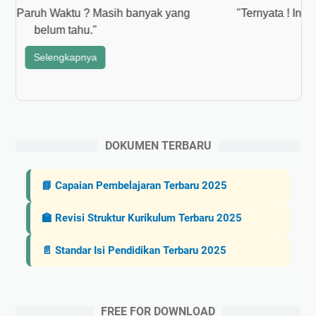
n
u
"Apa itu PPPK Paruh Waktu ? Masih banyak yang
g
l
belum tahu."
k
e
a
r
Selengkapnya
n
C
a
n
v
DOKUMEN TERBARU
a
v
📘 Capaian Pembelajaran Terbaru 2025
s
C
🏫 Revisi Struktur Kurikulum Terbaru 2025
o
p
📄 Standar Isi Pendidikan Terbaru 2025
i
l
o
t
FREE FOR DOWNLOAD