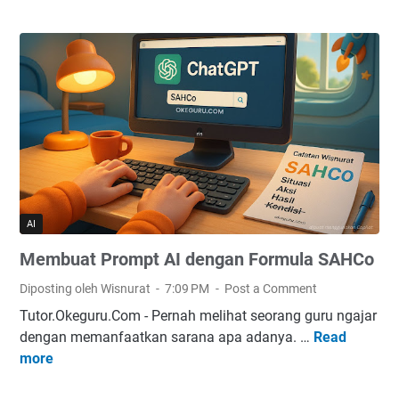
m
b
u
a
t
P
r
o
m
p
t
AI
A
Membuat Prompt AI dengan Formula SAHCo
I
F
Diposting oleh Wisnurat
7:09 PM
Post a Comment
o
Tutor.Okeguru.Com - Pernah melihat seorang guru ngajar
r
dengan memanfaatkan sarana apa adanya. …
Read
M
m
more
e
u
m
l