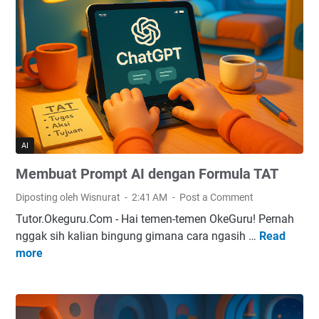
u
o
a
r
t
m
P
u
r
l
o
a
m
S
p
A
t
H
AI
A
C
Membuat Prompt AI dengan Formula TAT
I
o
d
Diposting oleh Wisnurat
2:41 AM
Post a Comment
e
Tutor.Okeguru.Com - Hai temen-temen OkeGuru! Pernah
n
nggak sih kalian bingung gimana cara ngasih …
Read
M
g
more
e
a
m
n
b
F
u
o