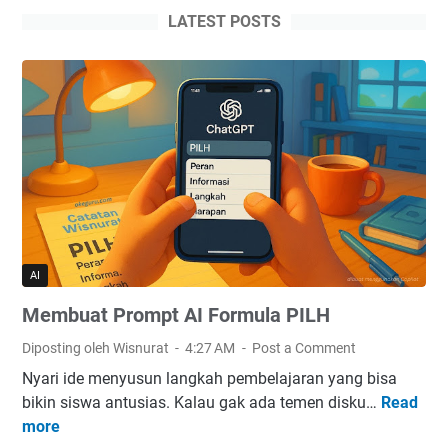
Untuk
LATEST POSTS
Jawaban
Akurat
AI
Membuat Prompt AI Formula PILH
Diposting oleh Wisnurat
4:27 AM
Post a Comment
Nyari ide menyusun langkah pembelajaran yang bisa
bikin siswa antusias. Kalau gak ada temen disku…
Read
M
more
e