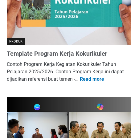
a
u
d
l
R
a
e
P
n
T
c
F
PRODUK
a
Template Program Kerja Kokurikuler
n
a
Contoh Program Kerja Kegiatan Kokurikuler Tahun
P
Pelajaran 2025/2026. Contoh Program Kerja ini dapat
e
dijadikan referensi buat temen -…
Read more
T
m
e
b
m
e
p
l
l
a
a
j
t
a
e
r