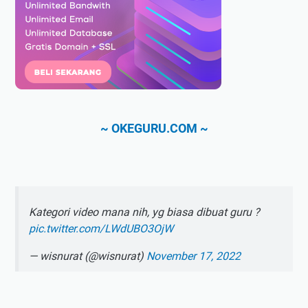
~ OKEGURU.COM ~
Kategori video mana nih, yg biasa dibuat guru ?
pic.twitter.com/LWdUBO3OjW
— wisnurat (@wisnurat)
November 17, 2022