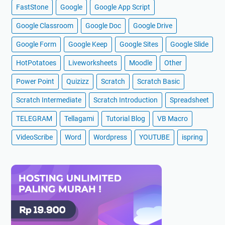
FastStone
Google
Google App Script
Google Classroom
Google Doc
Google Drive
Google Form
Google Keep
Google Sites
Google Slide
HotPotatoes
Liveworksheets
Moodle
Other
Power Point
Quizizz
Scratch
Scratch Basic
Scratch Intermediate
Scratch Introduction
Spreadsheet
TELEGRAM
Tellagami
Tutorial Blog
VB Macro
VideoScribe
Word
Wordpress
YOUTUBE
ispring