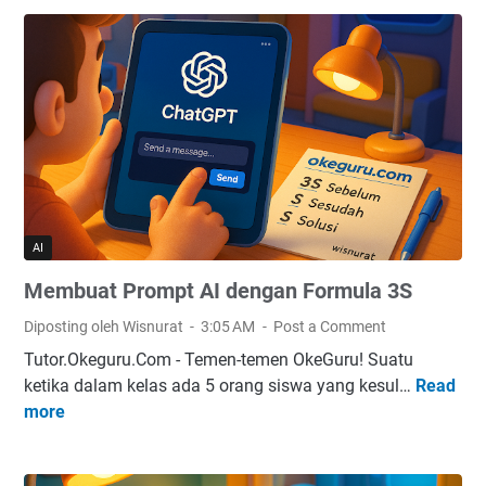
b
a
u
P
a
I
t
L
P
H
r
o
m
p
t
AI
A
Membuat Prompt AI dengan Formula 3S
I
d
Diposting oleh Wisnurat
3:05 AM
Post a Comment
e
Tutor.Okeguru.Com - Temen-temen OkeGuru! Suatu
n
ketika dalam kelas ada 5 orang siswa yang kesul…
Read
M
g
more
e
a
m
n
b
F