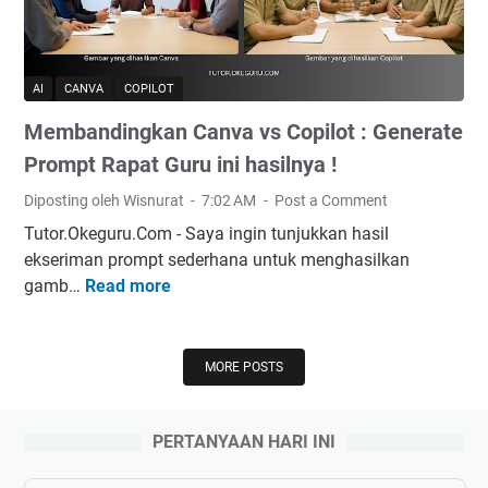
P
a
r
n
o
K
g
AI
CANVA
COPILOT
o
r
k
Membandingkan Canva vs Copilot : Generate
a
u
m
Prompt Rapat Guru ini hasilnya !
r
K
i
Diposting oleh Wisnurat
7:02 AM
Post a Comment
e
k
Tutor.Okeguru.Com - Saya ingin tunjukkan hasil
r
u
ekseriman prompt sederhana untuk menghasilkan
j
l
gamb…
Read more
M
a
e
e
K
r
m
o
b
k
MORE POSTS
a
u
n
r
PERTANYAAN HARI INI
d
i
i
k