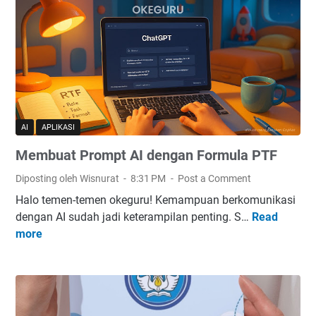
a
r
t
m
P
u
r
l
o
a
m
3
p
S
t
AI
APLIKASI
A
Membuat Prompt AI dengan Formula PTF
I
d
Diposting oleh Wisnurat
8:31 PM
Post a Comment
e
Halo temen-temen okeguru! Kemampuan berkomunikasi
n
dengan AI sudah jadi keterampilan penting. S…
Read
M
g
more
e
a
m
n
b
F
u
o
a
r