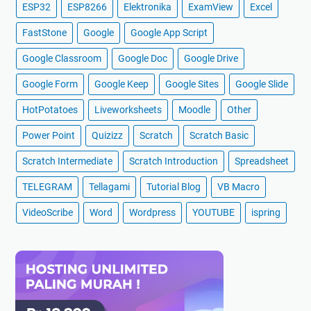
ESP32
ESP8266
Elektronika
ExamView
Excel
FastStone
Google
Google App Script
Google Classroom
Google Doc
Google Drive
Google Form
Google Keep
Google Sites
Google Slide
HotPotatoes
Liveworksheets
Moodle
Other
Power Point
Quizizz
Scratch
Scratch Basic
Scratch Intermediate
Scratch Introduction
Spreadsheet
TELEGRAM
Tellagami
Tutorial Blog
VB Macro
VideoScribe
Word
Wordpress
YOUTUBE
ispring