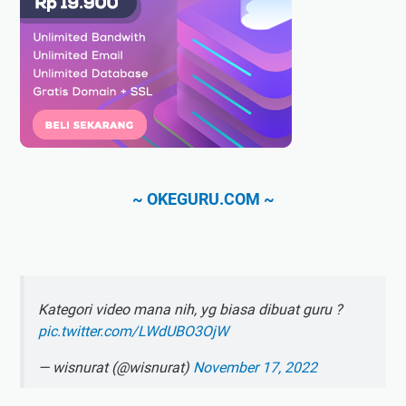
~ OKEGURU.COM ~
Kategori video mana nih, yg biasa dibuat guru ?
pic.twitter.com/LWdUBO3OjW
— wisnurat (@wisnurat)
November 17, 2022