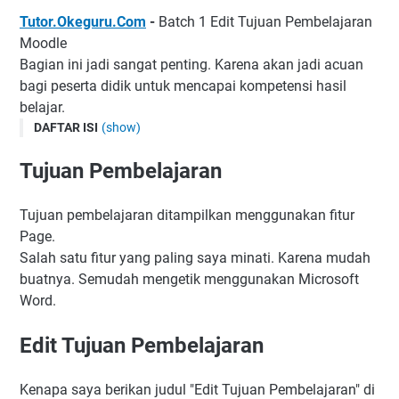
Tutor.Okeguru.Com
-
Batch 1 Edit Tujuan Pembelajaran
Moodle
Bagian ini jadi sangat penting. Karena akan jadi acuan
bagi peserta didik untuk mencapai kompetensi hasil
belajar.
DAFTAR ISI
(show)
Tujuan Pembelajaran
Tujuan Pembelajaran
Edit Tujuan Pembelajaran
Video Cara Edit Tujuan Pembelajaran
Tujuan pembelajaran ditampilkan menggunakan fitur
Page.
Salah satu fitur yang paling saya minati. Karena mudah
buatnya. Semudah mengetik menggunakan Microsoft
Word.
Edit Tujuan Pembelajaran
Kenapa saya berikan judul "Edit Tujuan Pembelajaran" di